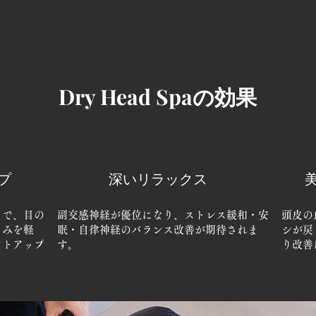
​Dry Head Spaの効果
プ
​深いリラックス
とで、目の
副交感神経が優位になり、ストレス緩和・安
頭皮の
くみを軽
眠・自律神経のバランス改善が期待されま
シが戻
フトアップ
す。
り改善